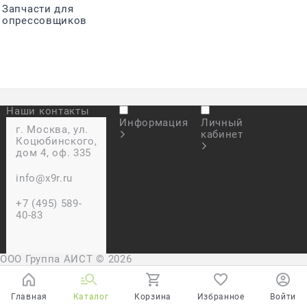
Запчасти для
опрессовщиков
Наши контакты
Информация
Личный
г. Москва, ул.
кабинет
Коцюбинского,
дом 4, оф. 335
info@x9r.ru
+7 (495) 589-
40-83
ООО Группа АИСТ
© 2026
Главная
Каталог
Корзина
Избранное
Войти