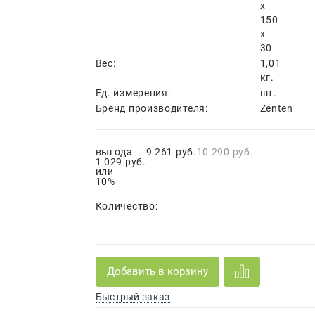
x
150
x
30
Вес:
1,01
кг.
Ед. измерения:
шт.
Бренд производителя:
Zenten
выгода
9 261
 руб.
10 290
 руб.
1 029 руб.
или
10%
Количество:
Добавить в корзину
Быстрый заказ